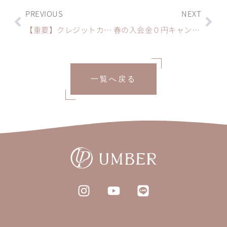
Prev
Nex
PREVIOUS
NEXT
【重要】クレジットカード情報の再登録のお願い
春の入会金０円キャンペーンスタート！！
一覧へ戻る
I
Y
L
n
o
i
s
u
n
t
t
e