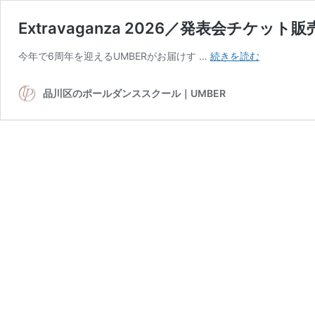
Extravaganza 2026／発表会チケット
Extravagan
今年で6周年を迎えるUMBERがお届けす …
続きを読む
2026
／
品川区のポールダンススクール｜UMBER
発
表
会
チ
ケ
ッ
ト
販
売
の
ご
案
内